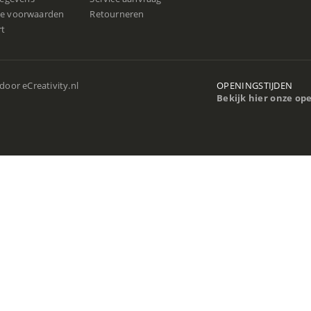
e voorwaarden
Retourneren
rt
 door
eCreativity.nl
OPENINGSTIJDEN
Bekijk hier onze op