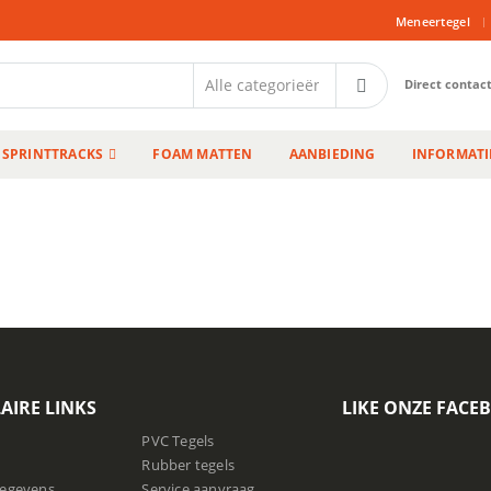
|
Meneertegel
Direct contac
SPRINTTRACKS
FOAM MATTEN
AANBIEDING
INFORMATI
AIRE LINKS
LIKE ONZE FACE
PVC Tegels
Rubber tegels
gegevens
Service aanvraag