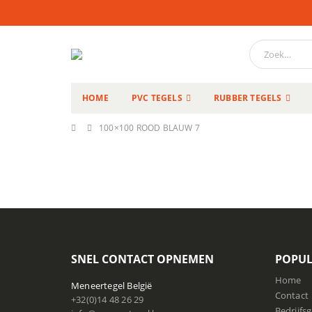
HOME
PVC TEGELS
RUBBER TEGELS
100×100 ROOD BLAUW 7
SNEL CONTACT OPNEMEN
POPUL
Home
Meneertegel België
Contact
+32(0)14 48 26 29
Bedrijfs