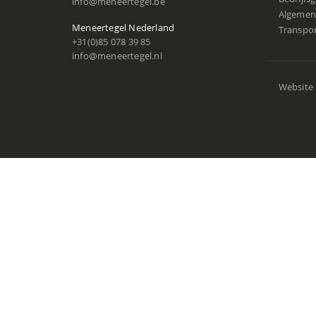
info@meneertegel.be
Algemen
Meneertegel Nederland
Transpo
+31(0)85 078 39 85
info@meneertegel.nl
Website