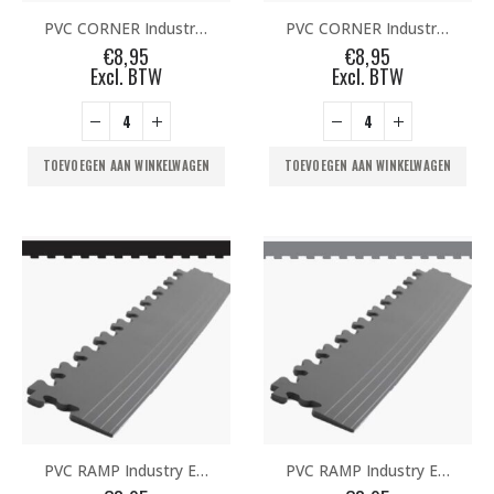
PVC CORNER Industry ECO Black
PVC CORNER Industry ECO Grey
€
8,95
€
8,95
Excl. BTW
Excl. BTW
TOEVOEGEN AAN WINKELWAGEN
TOEVOEGEN AAN WINKELWAGEN
Demo Sprinttrack Multiplay PRO 10x2m Rood
Oorspronkelijke
Huidige
Oorspronke
Hu
€
895,00
€
895,00
€
995,00
€
995,00
prijs
prijs
prijs
pri
PVC RAMP Industry ECO Black
PVC RAMP Industry ECO Grey
Excl. BTW per stuk
Excl. BTW per stuk
was:
is:
was:
is: