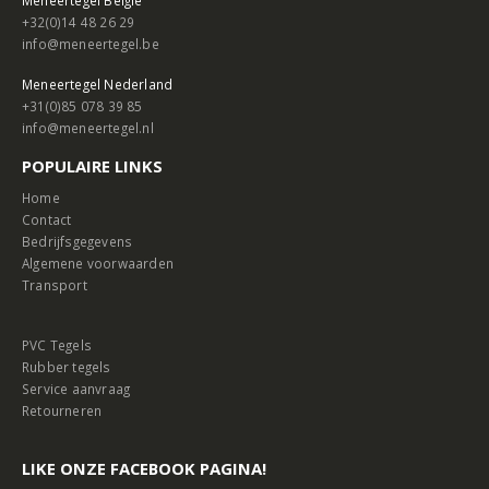
+32(0)14 48 26 29
Demo Sprinttrack Multiplay PRO 10x2m Rood
info@meneertegel.be
Oorspronkelijke
Huidige
Oorspronke
Hu
€
895,00
€
895,00
€
995,00
€
995,00
prijs
prijs
prijs
pri
Excl. BTW per stuk
Excl. BTW per stuk
Meneertegel Nederland
was:
is:
was:
is:
+31(0)85 078 39 85
€995,00.
€895,00.
€995,00.
€8
info@meneertegel.nl
PVC RAMP Industry ECO Grey
POPULAIRE LINKS
€
8,95
€
8,95
Excl. BTW
Excl. BTW
Home
Contact
Bedrijfsgegevens
RUBBER TEGELS 50x50x3cm PEN & GAT (MET NOP) ZWART
Algemene voorwaarden
€
9,95
€
9,95
Transport
PVC Tegels
Rubber tegels
Service aanvraag
Retourneren
LIKE ONZE FACEBOOK PAGINA!