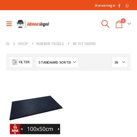
Meneertegel
0
SHOP
RUBBER TEGELS
BE FIT 100X50
FILTER