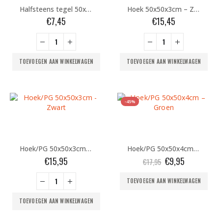
Halfsteens tegel 50x25x3 cm + pen & gat – Zwart
Hoek 50x50x3cm – Zwart
€
7,45
€
15,45
TOEVOEGEN AAN WINKELWAGEN
TOEVOEGEN AAN WINKELWAGEN
-45%
Hoek/PG 50x50x3cm – Zwart
Hoek/PG 50x50x4cm – Groen
Oorspronkelijke
Huidige
€
15,95
€
9,95
€
17,95
prijs
prijs
was:
is:
TOEVOEGEN AAN WINKELWAGEN
€17,95.
€9,95.
TOEVOEGEN AAN WINKELWAGEN