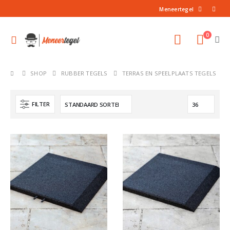
Meneertegel
0
SHOP
RUBBER TEGELS
TERRAS EN SPEELPLAATS TEGELS
FILTER