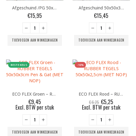
Afgeschuind /PG 50x50x3cm – Zwart
Afgeschuind 50x50x3cm – Zwart
€
15,95
€
15,45
TOEVOEGEN AAN WINKELWAGEN
TOEVOEGEN AAN WINKELWAGEN
BESTE KEUS
-16%
ECO FLEX Groen – RUBBER TEGELS 50x50x3cm Pen & Gat (MET NOP)
ECO FLEX Rood – RUBBER TEGELS 50x50x2,5cm (MET NOP)
Oorspronkelijke
Huidige
€
9,45
€
5,25
€
6,25
prijs
prijs
Excl. BTW per stuk
Excl. BTW per stuk
was:
is:
€6,25.
€5,25.
TOEVOEGEN AAN WINKELWAGEN
TOEVOEGEN AAN WINKELWAGEN