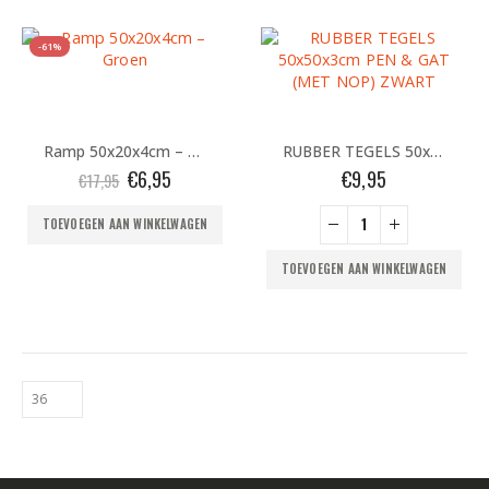
-61%
Ramp 50x20x4cm – Groen
RUBBER TEGELS 50x50x3cm PEN & GAT (MET NOP) ZWART
Oorspronkelijke
Huidige
€
6,95
€
9,95
€
17,95
prijs
prijs
was:
is:
TOEVOEGEN AAN WINKELWAGEN
€17,95.
€6,95.
TOEVOEGEN AAN WINKELWAGEN