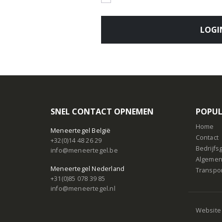
LOGI
SNEL CONTACT OPNEMEN
POPUL
Home
Meneertegel België
Contact
+32(0)14 48 26 29
Bedrijf
info@meneertegel.be
Algemen
Meneertegel Nederland
Transpo
+31(0)85 078 39 85
info@meneertegel.nl
Website