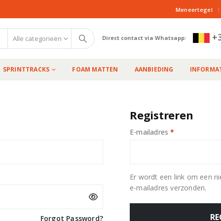
|
Meneertegel
+3
Alle categorieën
Direct contact via Whatsapp:
SPRINTTRACKS
FOAM MATTEN
AANBIEDING
INFORMAT
Registreren
eist
Vereist
E-mailadres
*
Er wordt een link om een ni
e-mailadres verzonden.
RE
Forgot Password?