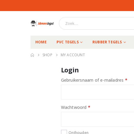
HOME
PVC TEGELS
RUBBER TEGELS
SHOP
MY ACCOUNT
Login
Ver
Gebruikersnaam of e-mailadres
*
Vereist
Wachtwoord
*
Onthouden