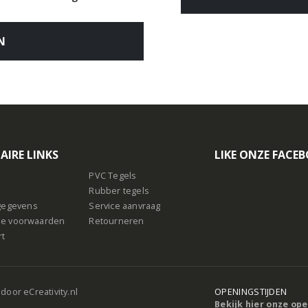
N
AIRE LINKS
LIKE ONZE FACE
PVC Tegels
Rubber tegels
sgegevens
Service aanvraag
e voorwaarden
Retourneren
rt
 door
eCreativity.nl
OPENINGSTIJDEN
Bekijk hier onze op