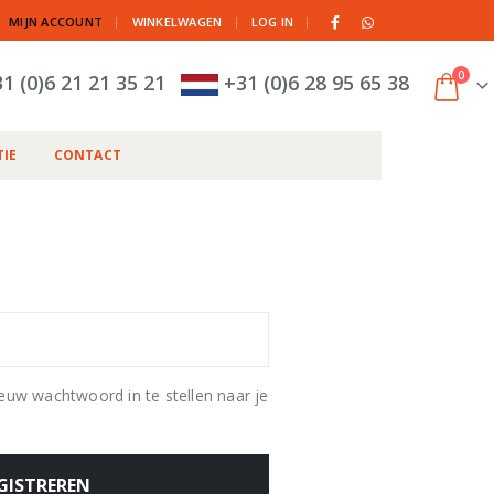
|
MIJN ACCOUNT
WINKELWAGEN
LOG IN
0
1 (0)6 21 21 35 21
+31 (0)6 28 95 65 38
IE
CONTACT
euw wachtwoord in te stellen naar je
GISTREREN