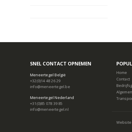
SNEL CONTACT OPNEMEN
POPUL
Home
Meneertegel België
Contact
+32(0)14 48 26 29
Bedrijf
info@meneertegel.be
Algemen
Meneertegel Nederland
Transpo
+31(0)85 078 39 85
info@meneertegel.nl
Website