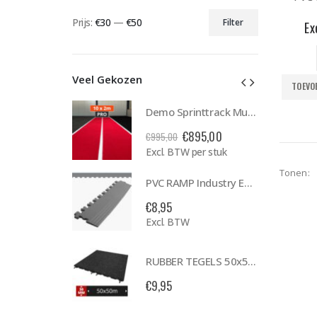
Prijs:
€30
—
€50
Filter
Ex
Min.
Max.
prijs
prijs
Veel Gekozen
TOEVO
Demo Sprinttrack Multiplay PRO 10x2m Rood
Demo Sprinttrack Multiplay PRO 10x2m Rood
Oorspronkelijke
Huidige
Oorspronkelijke
Huidige
€
895,00
€
895,00
€
995,00
rijs
prijs
prijs
prijs
W per stuk
Excl. BTW per stuk
was:
is:
was:
is:
Tonen:
€995,00.
€895,00.
€995,00.
€895,00.
PVC RAMP Industry ECO Grey
PVC RAMP Industry ECO Grey
€
8,95
W
Excl. BTW
RUBBER TEGELS 50x50x3cm PEN & GAT (MET NOP) ZWART
RUBBER TEGELS 50x50x3cm PEN & GAT (MET NOP) ZWART
€
9,95