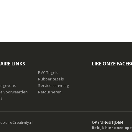
AIRE LINKS
LIKE ONZE FACE
PVC Tegels
Rubber tegels
sgegevens
Service aanvraag
e voorwaarden
Retourneren
rt
 door
eCreativity.nl
OPENINGSTIJDEN
Bekijk hier onze op