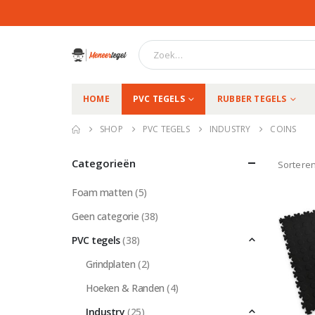
HOME
PVC TEGELS
RUBBER TEGELS
SHOP
PVC TEGELS
INDUSTRY
COINS
Categorieën
Sorteren
Foam matten
(5)
Geen categorie
(38)
PVC tegels
(38)
Grindplaten
(2)
Hoeken & Randen
(4)
Industry
(25)