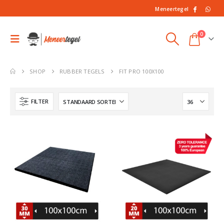
Meneertegel
0
SHOP
RUBBER TEGELS
FIT PRO 100X100
FILTER