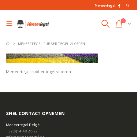
Meneertegel
0
MENEERTEGEL RUBBER TEGEL VLOEREN
Meneertegel rubber tegel vloeren
SNEL CONTACT OPNEMEN
Meneertegel België
+32(0)14 48 26 29
info@meneertegel.be