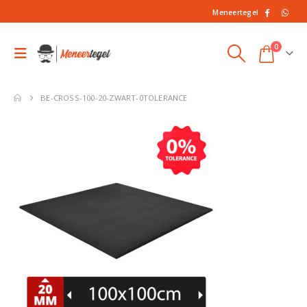
Meneertegel
0
BE-CROSS-100-20-ZWART-0TOLERANCE