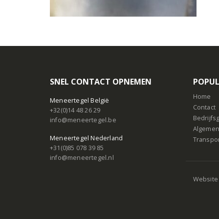
SNEL CONTACT OPNEMEN
POPUL
Home
Meneertegel België
Contact
+32(0)14 48 26 29
Bedrijf
info@meneertegel.be
Algemen
Meneertegel Nederland
Transpo
+31(0)85 078 39 85
info@meneertegel.nl
Website