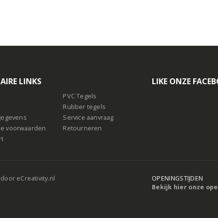
AIRE LINKS
LIKE ONZE FACE
PVC Tegels
Rubber tegels
sgegevens
Service aanvraag
e voorwaarden
Retourneren
rt
 door
eCreativity.nl
OPENINGSTIJDEN
Bekijk hier onze op