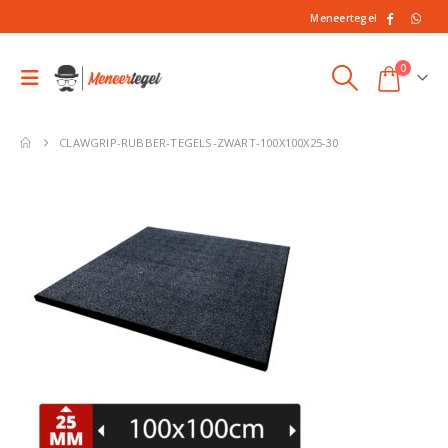
Meneertegel
0
CLAWGRIP-RUBBER-TEGELS-ZWART-100X100X25-30