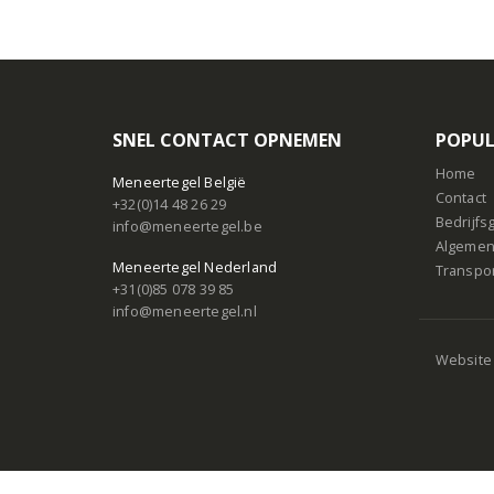
SNEL CONTACT OPNEMEN
POPUL
Home
Meneertegel België
Contact
+32(0)14 48 26 29
Bedrijf
info@meneertegel.be
Algemen
Meneertegel Nederland
Transpo
+31(0)85 078 39 85
info@meneertegel.nl
Website