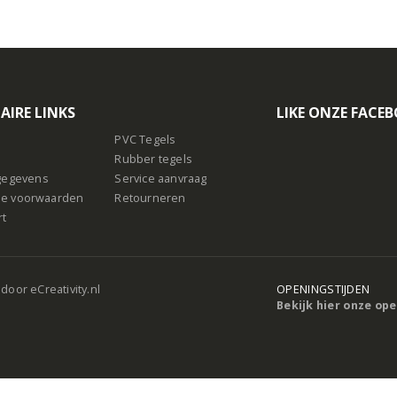
AIRE LINKS
LIKE ONZE FACE
PVC Tegels
Rubber tegels
sgegevens
Service aanvraag
e voorwaarden
Retourneren
rt
 door
eCreativity.nl
OPENINGSTIJDEN
Bekijk hier onze op