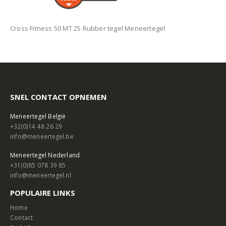
Cross Fitness 50 MT 25 Rubber tegel Meneertegel
SNEL CONTACT OPNEMEN
Meneertegel België
+32(0)14 48 26 29
info@meneertegel.be
Meneertegel Nederland
+31(0)85 078 39 85
info@meneertegel.nl
POPULAIRE LINKS
Home
Contact