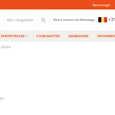
|
Meneertegel
+31
Direct contact via Whatsapp:
SPRINTTRACKS
FOAM MATTEN
AANBIEDING
INFORMAT
LOEREN
en