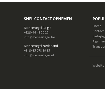
SNEL CONTACT OPNEMEN
POPUL
Home
Meneertegel België
Contact
+32(0)14 48 26 29
Bedrijfs
info@meneertegel.be
Algemen
Meneertegel Nederland
Transpo
+31(0)85 078 39 85
info@meneertegel.nl
Website