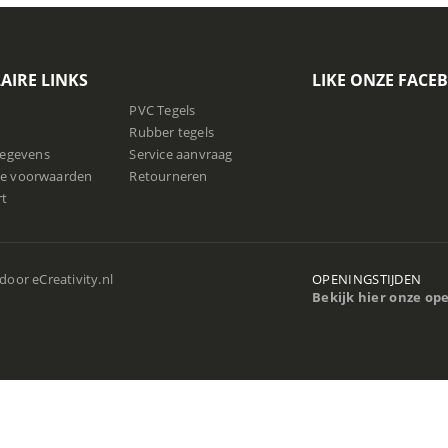
AIRE LINKS
LIKE ONZE FACE
PVC Tegels
Rubber tegels
gegevens
Service aanvraag
e voorwaarden
Retourneren
rt
 door
eCreativity.nl
OPENINGSTIJDEN
Bekijk hier onze op