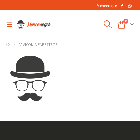
Meneertegel
0
FAVICON MENEERTEGEL