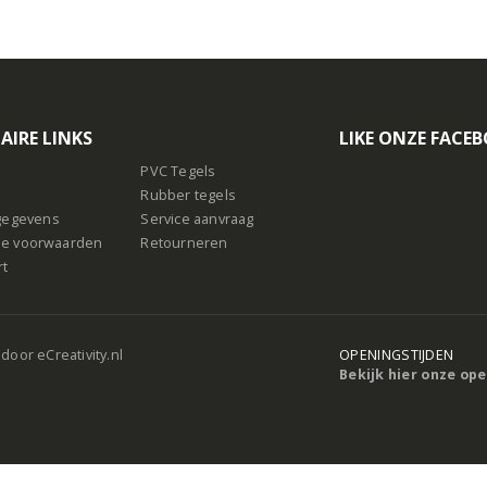
AIRE LINKS
LIKE ONZE FACE
PVC Tegels
Rubber tegels
sgegevens
Service aanvraag
e voorwaarden
Retourneren
rt
 door
eCreativity.nl
OPENINGSTIJDEN
Bekijk hier onze op