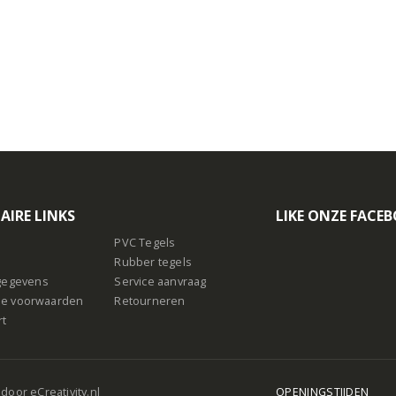
AIRE LINKS
LIKE ONZE FACE
PVC Tegels
Rubber tegels
sgegevens
Service aanvraag
e voorwaarden
Retourneren
rt
 door
eCreativity.nl
OPENINGSTIJDEN