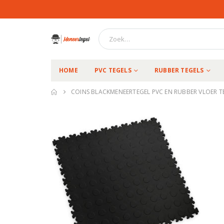
HOME
PVC TEGELS
RUBBER TEGELS
COINS BLACKMENEERTEGEL PVC EN RUBBER VLOER T