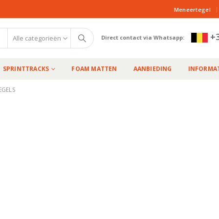
|
Meneertegel
+3
Alle categorieën
Direct contact via Whatsapp:
SPRINTTRACKS
FOAM MATTEN
AANBIEDING
INFORMAT
EGELS