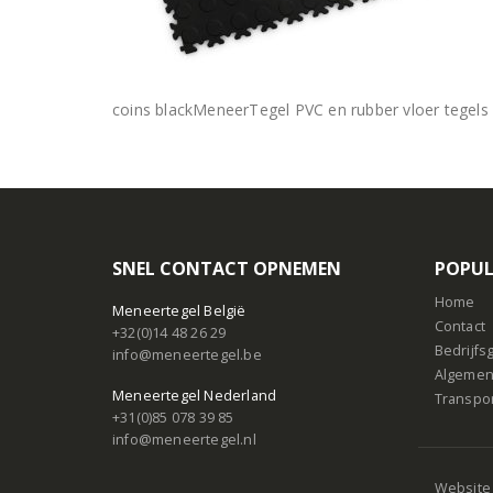
coins blackMeneerTegel PVC en rubber vloer tegels
SNEL CONTACT OPNEMEN
POPUL
Home
Meneertegel België
Contact
+32(0)14 48 26 29
Bedrijf
info@meneertegel.be
Algemen
Meneertegel Nederland
Transpo
+31(0)85 078 39 85
info@meneertegel.nl
Website