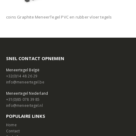
coins Graphite MeneerTegel PVC en rubber vloer tegels
SNEL CONTACT OPNEMEN
Meneertegel België
+32(0)14 48 26 29
info@meneertegel.be
Meneertegel Nederland
+31(0)85 078 39 85
info@meneertegel.nl
POPULAIRE LINKS
Home
Contact