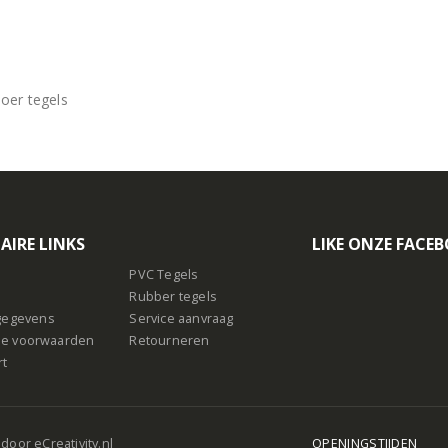
oer tegels
AIRE LINKS
LIKE ONZE FACE
PVC Tegels
Rubber tegels
sgegevens
Service aanvraag
e voorwaarden
Retourneren
rt
 door
eCreativity.nl
OPENINGSTIJDEN