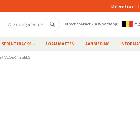
|
Meneertegel
+3
Alle categorieën
Direct contact via Whatsapp:
SPRINTTRACKS
FOAM MATTEN
AANBIEDING
INFORMAT
ER VLOER TEGELS