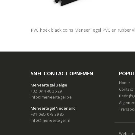
PVC hoek black coins MeneerTegel PVC en rubber vl
SNEL CONTACT OPNEMEN
POPUL
Home
Meneertegel België
Contact
+32(0)14 48 26 29
Bedrijf
info@meneertegel.be
Algemen
Meneertegel Nederland
Transpo
+31(0)85 078 39 85
info@meneertegel.nl
Website