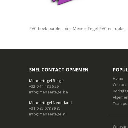
PVC hoek purple coins MeneerTegel PVC en rubber v
SNEL CONTACT OPNEMEN
POPUL
Home
Meneertegel België
Contact
+32(0)14 48 26 29
Bedrijf
info@meneertegel.be
Algemen
Meneertegel Nederland
Transpo
+31(0)85 078 39 85
info@meneertegel.nl
Website