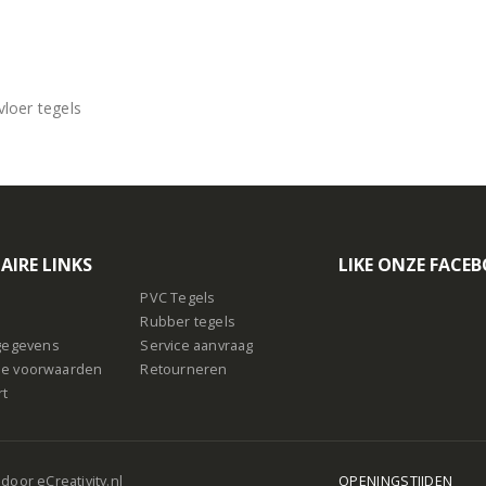
loer tegels
AIRE LINKS
LIKE ONZE FACE
PVC Tegels
Rubber tegels
sgegevens
Service aanvraag
e voorwaarden
Retourneren
rt
 door
eCreativity.nl
OPENINGSTIJDEN