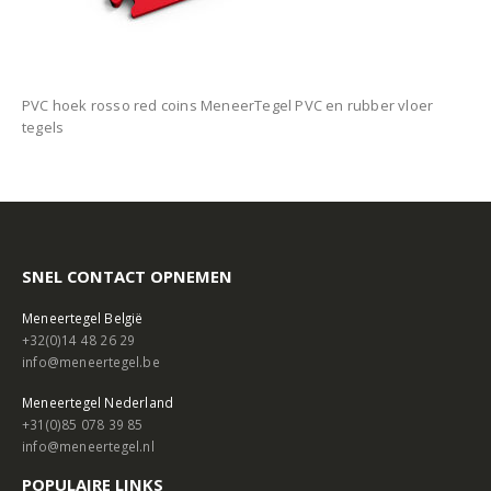
PVC hoek rosso red coins MeneerTegel PVC en rubber vloer
tegels
SNEL CONTACT OPNEMEN
Meneertegel België
+32(0)14 48 26 29
info@meneertegel.be
Meneertegel Nederland
+31(0)85 078 39 85
info@meneertegel.nl
POPULAIRE LINKS