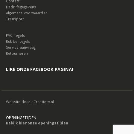
Contact
Bedrijfsgegevens
Algemene voorwaarden
Transport
PVC Tegels
Rubber tegels
Service aanvraag
Retourneren
LIKE ONZE FACEBOOK PAGINA!
Website door
eCreativity.nl
OPENINGSTIJDEN
Bekijk hier onze openingstijden