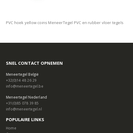
PVC hoek yellow coins MeneerTegel PVC en rubber vloer tegels
SNEL CONTACT OPNEMEN
Meneertegel België
+32(0)14 48 26 29
info@meneertegel.be
Meneertegel Nederland
+31(0)85 078 39 85
info@meneertegel.nl
POPULAIRE LINKS
Home