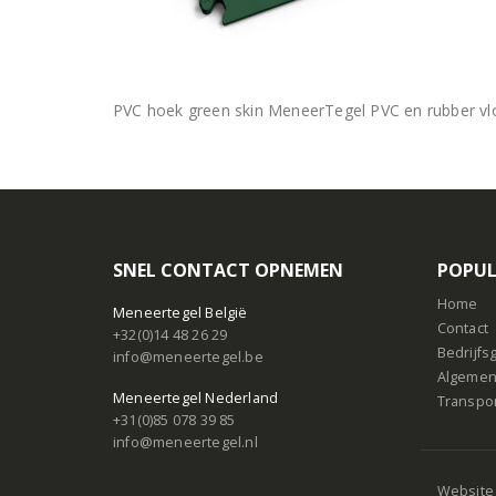
PVC hoek green skin MeneerTegel PVC en rubber vlo
SNEL CONTACT OPNEMEN
POPUL
Home
Meneertegel België
Contact
+32(0)14 48 26 29
Bedrijf
info@meneertegel.be
Algemen
Meneertegel Nederland
Transpo
+31(0)85 078 39 85
info@meneertegel.nl
Website