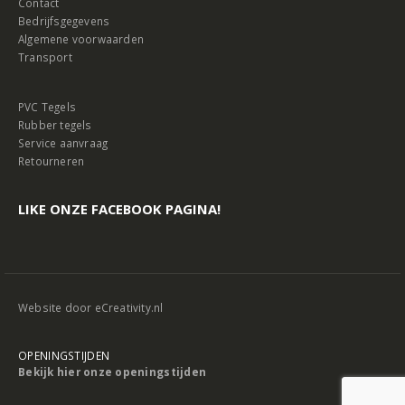
Contact
Bedrijfsgegevens
Algemene voorwaarden
Transport
PVC Tegels
Rubber tegels
Service aanvraag
Retourneren
LIKE ONZE FACEBOOK PAGINA!
Website door
eCreativity.nl
OPENINGSTIJDEN
Bekijk hier onze openingstijden