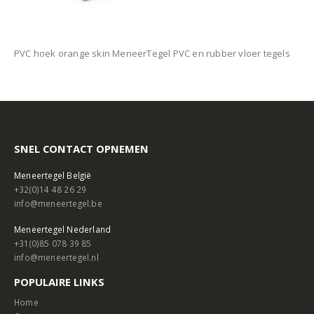
PVC hoek orange skin MeneerTegel PVC en rubber vloer tegels
SNEL CONTACT OPNEMEN
Meneertegel België
+32(0)14 48 26 29
info@meneertegel.be
Meneertegel Nederland
+31(0)85 078 39 85
info@meneertegel.nl
POPULAIRE LINKS
Home