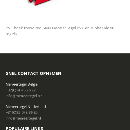
PVC hoek rosso red SKIN MeneerTegel PVC en rubber vloer
tegels
SNEL CONTACT OPNEMEN
Meneertegel België
+32(0)14 48 26 29
info@meneertegel.be
Meneertegel Nederland
+31(0)85 078 39 85
info@meneertegel.nl
POPULAIRE LINKS