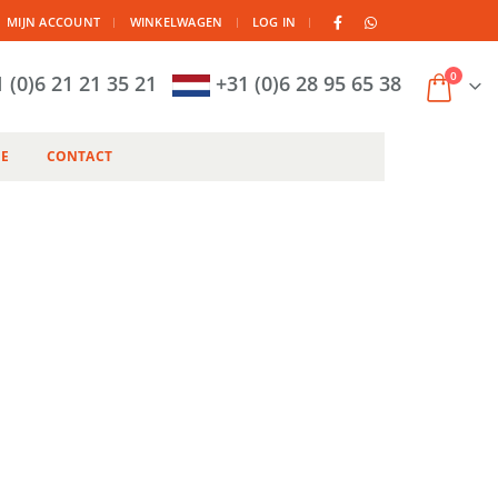
|
MIJN ACCOUNT
WINKELWAGEN
LOG IN
0
 (0)6 21 21 35 21
+31 (0)6 28 95 65 38
IE
CONTACT