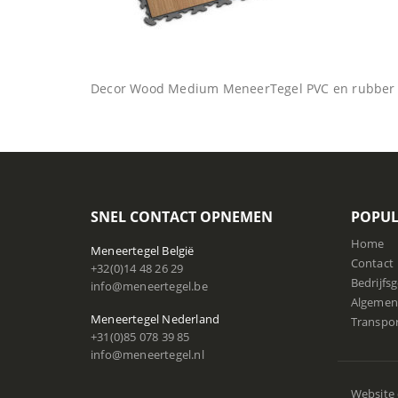
Decor Wood Medium MeneerTegel PVC en rubber v
SNEL CONTACT OPNEMEN
POPUL
Home
Meneertegel België
Contact
+32(0)14 48 26 29
Bedrijfs
info@meneertegel.be
Algemen
Meneertegel Nederland
Transpo
+31(0)85 078 39 85
info@meneertegel.nl
Website