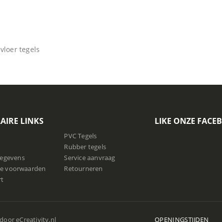
loer tegels
AIRE LINKS
LIKE ONZE FACE
PVC Tegels
Rubber tegels
gegevens
Service aanvraag
e voorwaarden
Retourneren
rt
 door
eCreativity.nl
OPENINGSTIJDEN