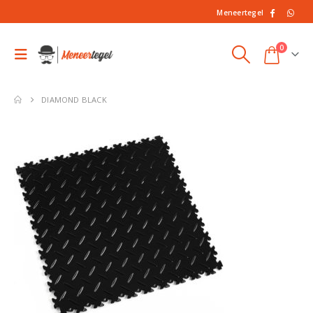
Meneertegel
0
DIAMOND BLACK