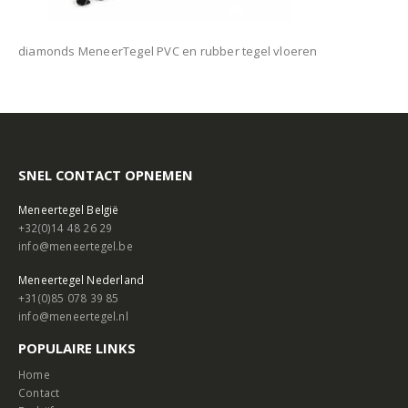
diamonds MeneerTegel PVC en rubber tegel vloeren
SNEL CONTACT OPNEMEN
Meneertegel België
+32(0)14 48 26 29
info@meneertegel.be
Meneertegel Nederland
+31(0)85 078 39 85
info@meneertegel.nl
POPULAIRE LINKS
Home
Contact