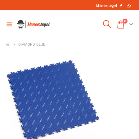
Meneertegel
0
DIAMOND BLUE