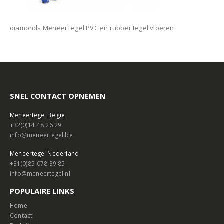
diamonds MeneerTegel PVC en rubber tegel vloeren
SNEL CONTACT OPNEMEN
Meneertegel België
+32(0)14 48 26 29
info@meneertegel.be
Meneertegel Nederland
+31(0)85 078 39 85
info@meneertegel.nl
POPULAIRE LINKS
Home
Contact