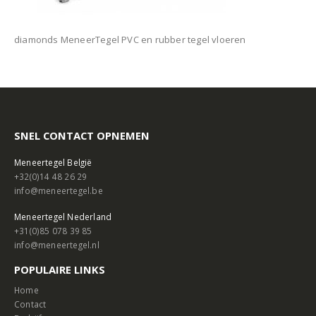
diamonds MeneerTegel PVC en rubber tegel vloeren
SNEL CONTACT OPNEMEN
Meneertegel België
+32(0)14 48 26 29
info@meneertegel.be
Meneertegel Nederland
+31(0)85 078 39 85
info@meneertegel.nl
POPULAIRE LINKS
Home
Contact