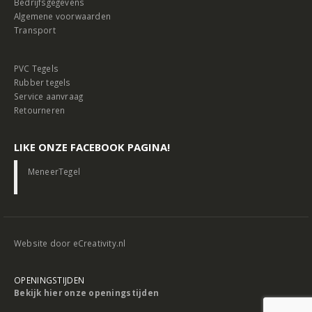
Bedrijfsgegevens
Algemene voorwaarden
Transport
PVC Tegels
Rubber tegels
Service aanvraag
Retourneren
LIKE ONZE FACEBOOK PAGINA!
MeneerTegel
Website door
eCreativity.nl
OPENINGSTIJDEN
Bekijk hier onze openingstijden