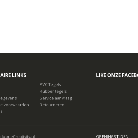
n
AIRE LINKS
LIKE ONZE FACE
PVC Tegels
Rubber tegels
sgegevens
Service aanvraag
e voorwaarden
Retourneren
rt
 door
eCreativity.nl
OPENINGSTIJDEN