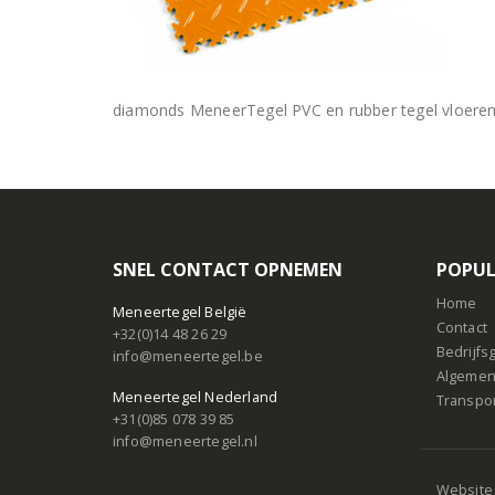
diamonds MeneerTegel PVC en rubber tegel vloere
SNEL CONTACT OPNEMEN
POPUL
Home
Meneertegel België
Contact
+32(0)14 48 26 29
Bedrijf
info@meneertegel.be
Algemen
Meneertegel Nederland
Transpo
+31(0)85 078 39 85
info@meneertegel.nl
Website