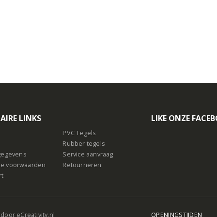
n
AIRE LINKS
LIKE ONZE FACE
PVC Tegels
Rubber tegels
sgegevens
Service aanvraag
e voorwaarden
Retourneren
rt
 door
eCreativity.nl
OPENINGSTIJDEN