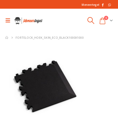
Meneertegel
0
FORTELOCK_HOEK_SKIN_ECO_BLACK1000X1000