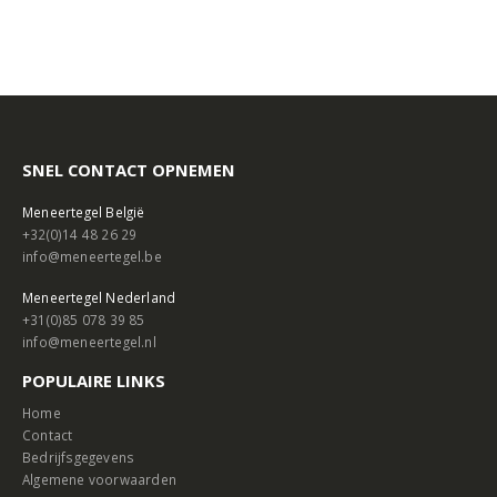
SNEL CONTACT OPNEMEN
Meneertegel België
+32(0)14 48 26 29
info@meneertegel.be
Meneertegel Nederland
+31(0)85 078 39 85
info@meneertegel.nl
POPULAIRE LINKS
Home
Contact
Bedrijfsgegevens
Algemene voorwaarden