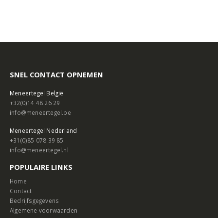
SNEL CONTACT OPNEMEN
Meneertegel België
+32(0)14 48 26 29
info@meneertegel.be
Meneertegel Nederland
+31(0)85 078 39 85
info@meneertegel.nl
POPULAIRE LINKS
Home
Contact
Bedrijfsgegevens
Algemene voorwaarden