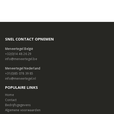
SNEL CONTACT OPNEMEN
Meneertegel België
+32(0)14 48 26 29
info@meneertegel.be
Meneertegel Nederland
+31(0)85 078 39 85
info@meneertegel.nl
POPULAIRE LINKS
Home
Contact
Bedrijfsgegevens
Algemene voorwaarden