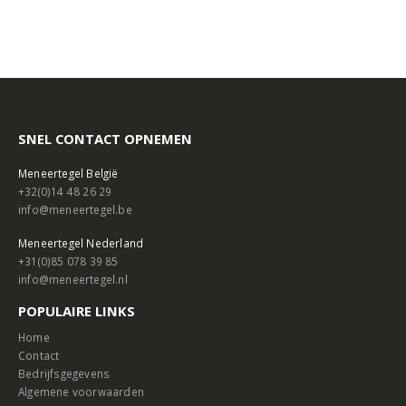
SNEL CONTACT OPNEMEN
Meneertegel België
+32(0)14 48 26 29
info@meneertegel.be
Meneertegel Nederland
+31(0)85 078 39 85
info@meneertegel.nl
POPULAIRE LINKS
Home
Contact
Bedrijfsgegevens
Algemene voorwaarden