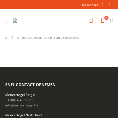
Meneertegel
0
FORTELOCK_RAND_COINS_ELBLUE1000X1000
SNEL CONTACT OPNEMEN
Meneertegel België
+32(0)14 48 26 29
info@meneertegel.be
Meneertegel Nederland