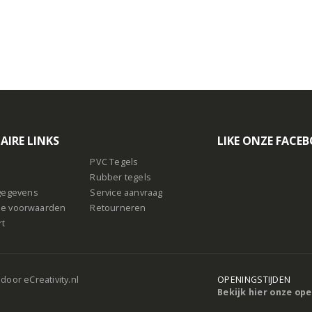
AIRE LINKS
LIKE ONZE FACE
PVC Tegels
Rubber tegels
sgegevens
Service aanvraag
e voorwaarden
Retourneren
rt
 door
eCreativity.nl
OPENINGSTIJDEN
Bekijk hier onze op