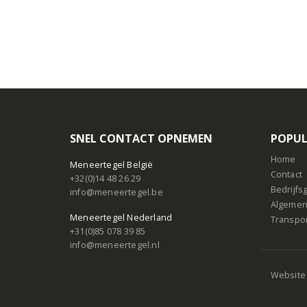
SNEL CONTACT OPNEMEN
POPUL
Home
Meneertegel België
Contact
+32(0)14 48 26 29
Bedrijf
info@meneertegel.be
Algemen
Meneertegel Nederland
Transpo
+31(0)85 078 39 85
info@meneertegel.nl
Website