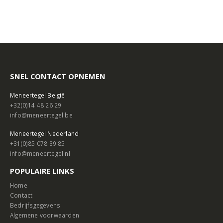
SNEL CONTACT OPNEMEN
Meneertegel België
+32(0)14 48 26 29
info@meneertegel.be
Meneertegel Nederland
+31(0)85 078 39 85
info@meneertegel.nl
POPULAIRE LINKS
Home
Contact
Bedrijfsgegevens
Algemene voorwaarden