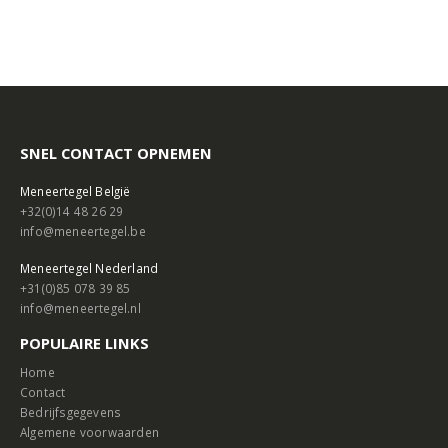
SNEL CONTACT OPNEMEN
Meneertegel België
+32(0)14 48 26 29
info@meneertegel.be
Meneertegel Nederland
+31(0)85 078 39 85
info@meneertegel.nl
POPULAIRE LINKS
Home
Contact
Bedrijfsgegevens
Algemene voorwaarden