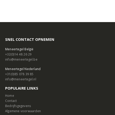
SNEL CONTACT OPNEMEN
Meneertegel België
+32(0)14 48 26 29
info@meneertegel.be
Meneertegel Nederland
+31(0)85 078 39 85
info@meneertegel.nl
POPULAIRE LINKS
Home
Contact
Bedrijfsgegevens
Algemene voorwaarden