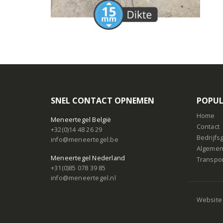
SNEL CONTACT OPNEMEN
POPUL
Home
Meneertegel België
Contact
+32(0)14 48 26 29
Bedrijf
info@meneertegel.be
Algemen
Meneertegel Nederland
Transpo
+31(0)85 078 39 85
info@meneertegel.nl
Website