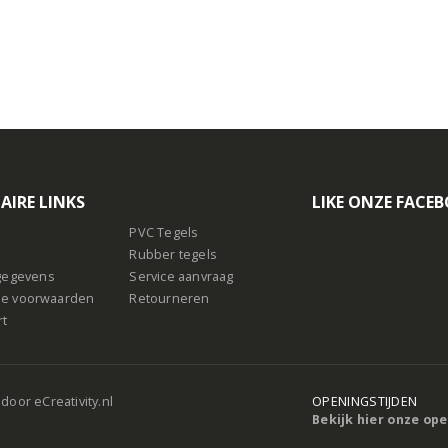
AIRE LINKS
LIKE ONZE FACE
PVC Tegels
Rubber tegels
sgegevens
Service aanvraag
e voorwaarden
Retourneren
rt
 door
eCreativity.nl
OPENINGSTIJDEN
Bekijk hier onze op