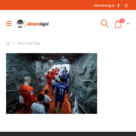
Meneertegel
0
PVC VOETBAL