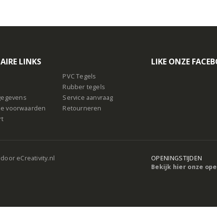
AIRE LINKS
LIKE ONZE FACE
PVC Tegels
Rubber tegels
sgegevens
Service aanvraag
e voorwaarden
Retourneren
rt
 door
eCreativity.nl
OPENINGSTIJDEN
Bekijk hier onze op