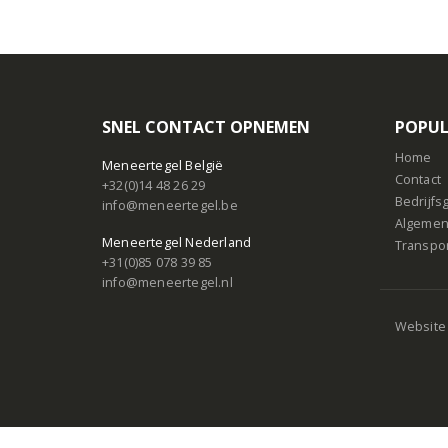
SNEL CONTACT OPNEMEN
POPUL
Home
Meneertegel België
Contact
+32(0)14 48 26 29
Bedrijf
info@meneertegel.be
Algemen
Meneertegel Nederland
Transpo
+31(0)85 078 39 85
info@meneertegel.nl
Website