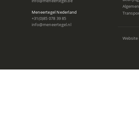
info@meneertegel.be
Algemen
Meneertegel Nederland
Transpo
+31(0)85 078 39 85
info@meneertegel.nl
Website