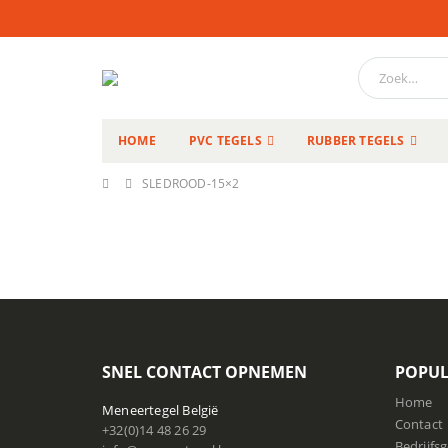
HOME
PVC TEGELS
RUBBER TEGELS
SLEDROOD-15×2
SNEL CONTACT OPNEMEN
POPUL
Home
Meneertegel België
Contact
+32(0)14 48 26 29
Bedrijfs