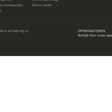
e voorwaarden
Retourneren
rt
 door
eCreativity.nl
OPENINGSTIJDEN
Bekijk hier onze op