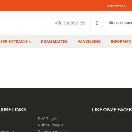
|
Meneertegel
Direct contac
SPRINTTRACKS
FOAM MATTEN
AANBIEDING
INFORMATI
AIRE LINKS
LIKE ONZE FACE
PVC Tegels
Rubber tegels
gegevens
Service aanvraag