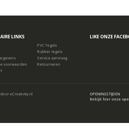
AIRE LINKS
LIKE ONZE FACE
PVC Tegels
Rubber tegels
sgegevens
Service aanvraag
e voorwaarden
Retourneren
rt
 door
eCreativity.nl
OPENINGSTIJDEN
Bekijk hier onze op