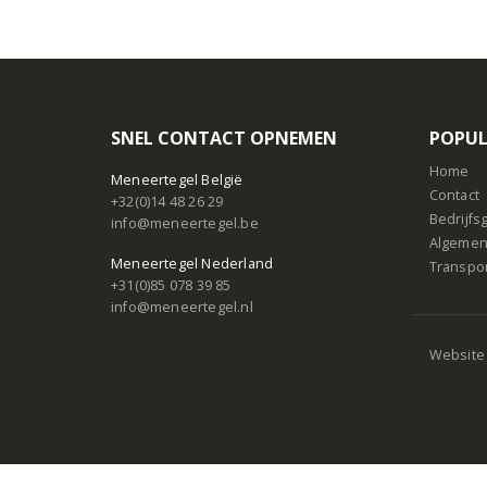
SNEL CONTACT OPNEMEN
POPUL
Home
Meneertegel België
Contact
+32(0)14 48 26 29
Bedrijf
info@meneertegel.be
Algemen
Meneertegel Nederland
Transpo
+31(0)85 078 39 85
info@meneertegel.nl
Website