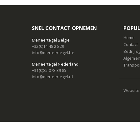
SNEL CONTACT OPNEMEN
POPUL
Home
Meneertegel België
Contact
+32(0)14 48 26 29
Bedrijf
info@meneertegel.be
Algemen
Meneertegel Nederland
Transpo
+31(0)85 078 39 85
info@meneertegel.nl
Website