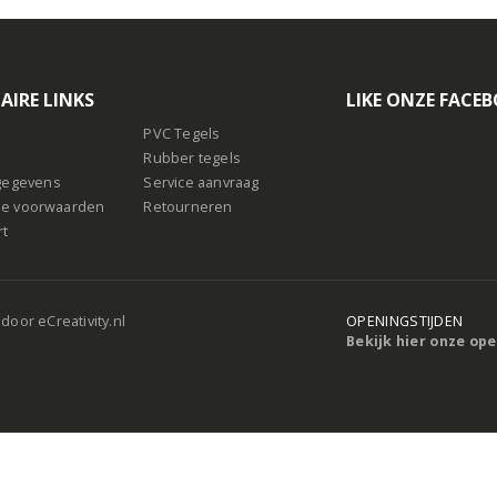
AIRE LINKS
LIKE ONZE FACE
PVC Tegels
Rubber tegels
sgegevens
Service aanvraag
e voorwaarden
Retourneren
rt
 door
eCreativity.nl
OPENINGSTIJDEN
Bekijk hier onze op