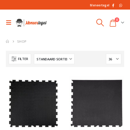
Meneertegel
0
SHOP
FILTER