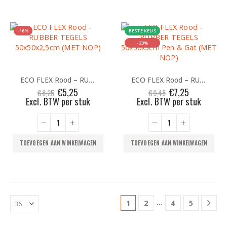
-16%
BESTE KEUS
-23%
ECO FLEX Rood – RUBBER TEGELS 50x50x2,5cm (MET NOP)
ECO FLEX Rood – RUBBER TEGELS 50x50x3cm Pen & Gat (MET NOP)
Oorspronkelijke
Huidige
Oorspronkelijke
Huidige
€
5,25
€
7,25
€
6,25
€
9,45
prijs
prijs
prijs
prijs
Excl. BTW per stuk
Excl. BTW per stuk
was:
is:
was:
is:
€6,25.
€5,25.
€9,45.
€7,25.
TOEVOEGEN AAN WINKELWAGEN
TOEVOEGEN AAN WINKELWAGEN
…
1
2
4
5