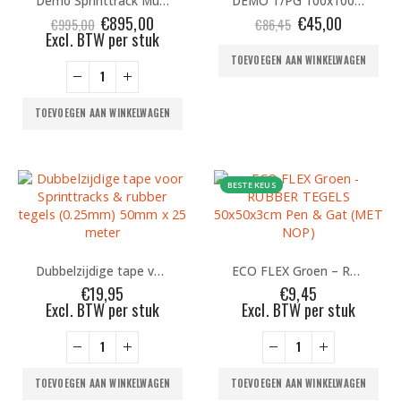
Demo Sprinttrack Multiplay PRO 10x2m Rood
DEMO T/PG 100x100x7,5 – GROEN (pen & gat) ZONDER SCHIJNVOEG
Oorspronkelijke
Huidige
Oorspronkelijke
Huidige
€
895,00
€
45,00
€
995,00
€
86,45
prijs
prijs
prijs
prijs
Excl. BTW per stuk
was:
is:
was:
is:
TOEVOEGEN AAN WINKELWAGEN
€995,00.
€895,00.
€86,45.
€45,00.
TOEVOEGEN AAN WINKELWAGEN
BESTE KEUS
Dubbelzijdige tape voor Sprinttracks & rubber tegels (0.25mm) 50mm x 25 meter
ECO FLEX Groen – RUBBER TEGELS 50x50x3cm Pen & Gat (MET NOP)
€
19,95
€
9,45
Excl. BTW per stuk
Excl. BTW per stuk
TOEVOEGEN AAN WINKELWAGEN
TOEVOEGEN AAN WINKELWAGEN