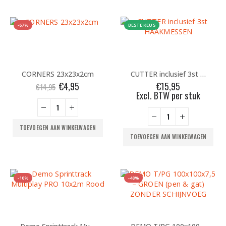
-67%
BESTE KEUS
CORNERS 23x23x2cm
CUTTER inclusief 3st HAAKMESSEN
Oorspronkelijke
Huidige
€
4,95
€
15,95
€
14,95
prijs
prijs
Excl. BTW per stuk
was:
is:
€14,95.
€4,95.
TOEVOEGEN AAN WINKELWAGEN
TOEVOEGEN AAN WINKELWAGEN
-10%
-48%