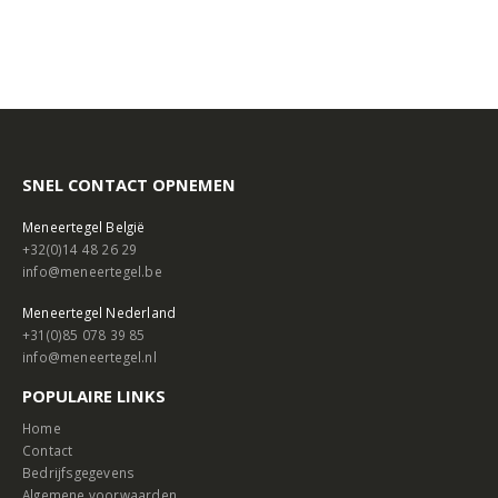
SNEL CONTACT OPNEMEN
Meneertegel België
+32(0)14 48 26 29
info@meneertegel.be
Meneertegel Nederland
+31(0)85 078 39 85
info@meneertegel.nl
POPULAIRE LINKS
Home
Contact
Bedrijfsgegevens
Algemene voorwaarden