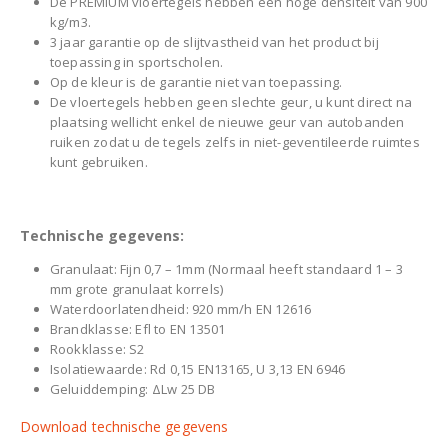
De PREMIUM vloertegels hebben een hoge densiteit van 900
kg/m3.
3 jaar garantie op de slijtvastheid van het product bij
toepassing in sportscholen.
Op de kleur is de garantie niet van toepassing.
De vloertegels hebben geen slechte geur, u kunt direct na
plaatsing wellicht enkel de nieuwe geur van autobanden
ruiken zodat u de tegels zelfs in niet-geventileerde ruimtes
kunt gebruiken.
Technische gegevens:
Granulaat: Fijn 0,7 – 1mm (Normaal heeft standaard 1 – 3
mm grote granulaat korrels)
Waterdoorlatendheid: 920 mm/h EN 12616
Brandklasse: Efl to EN 13501
Rookklasse: S2
Isolatiewaarde: Rd 0,15 EN13165, U 3,13 EN 6946
Geluiddemping: ΔLw 25 DB
Download technische gegevens