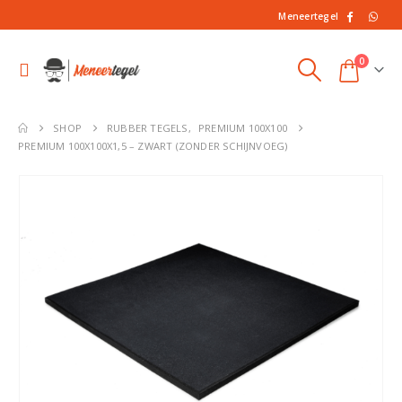
Meneertegel
0
SHOP
RUBBER TEGELS
,
PREMIUM 100X100
PREMIUM 100X100X1,5 – ZWART (ZONDER SCHIJNVOEG)