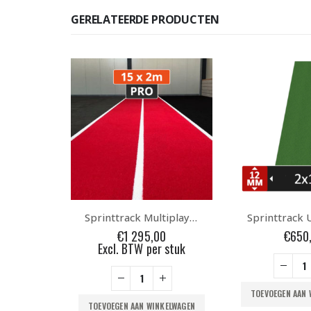
GERELATEERDE PRODUCTEN
Sprinttrack Multiplay PRO 15x2m Rood
Sprinttrack UNI-Groen 2x10m
Shockpad
0
€
650,00
€
395
 stuk
Excl. BTW 
TOEVOEGEN AAN WINKELWAGEN
KELWAGEN
TOEVOEGEN AAN 