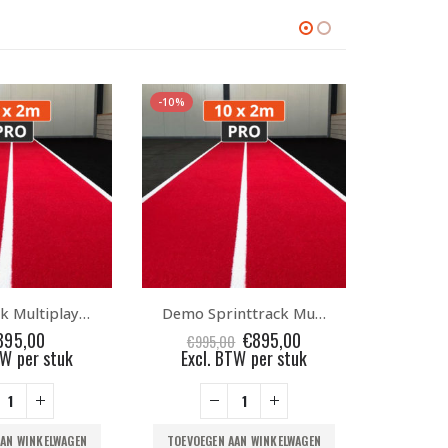
Demo Sprinttrack Multiplay PRO 10x2m Rood
Sprinttrack UNI-Zwart 2x10m
Oorspronkelijke
Huidige
€
895,00
€
695,00
€
125,
0
prijs
prijs
TW per stuk
was:
is:
€995,00.
€895,00.
TOEVOEGEN AAN WINKELWAGEN
TOEVOEG
AAN WINKELWAGEN