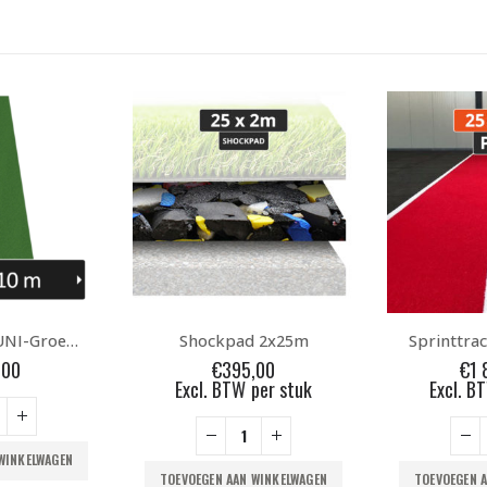
-10%
 2x25m
Sprinttrack Multiplay PRO 25x2m Rood
,00
€
1 895,00
€
995,0
per stuk
Excl. BTW per stuk
Excl. B
WINKELWAGEN
TOEVOEGEN AAN WINKELWAGEN
TOEVOEGEN 