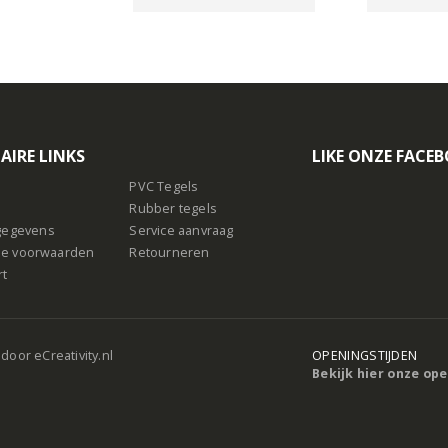
AIRE LINKS
LIKE ONZE FACE
PVC Tegels
Rubber tegels
sgegevens
Service aanvraag
e voorwaarden
Retourneren
rt
 door
eCreativity.nl
OPENINGSTIJDEN
Bekijk hier onze op