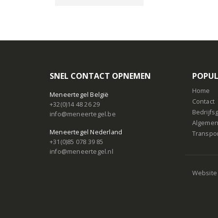
SNEL CONTACT OPNEMEN
POPUL
Home
Meneertegel België
Contact
+32(0)14 48 26 29
Bedrijf
info@meneertegel.be
Algemen
Meneertegel Nederland
Transpo
+31(0)85 078 39 85
info@meneertegel.nl
Website