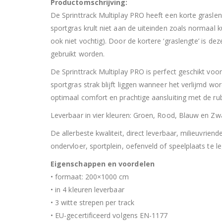
Productomschrijving:
De Sprinttrack Multiplay PRO heeft een korte grasleng
sportgras krult niet aan de uiteinden zoals normaal 
ook niet vochtig). Door de kortere ‘graslengte’ is dez
gebruikt worden.
De Sprinttrack Multiplay PRO is perfect geschikt voor
sportgras strak blijft liggen wanneer het verlijmd 
optimaal comfort en prachtige aansluiting met de rub
Leverbaar in vier kleuren: Groen, Rood, Blauw en Zwa
De allerbeste kwaliteit, direct leverbaar, milieuvri
ondervloer, sportplein, oefenveld of speelplaats te l
Eigenschappen en voordelen
• formaat: 200×1000 cm
• in 4 kleuren leverbaar
• 3 witte strepen per track
• EU-gecertificeerd volgens EN-1177