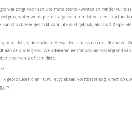
te wat zorgt voor een uitermate sterke kwaliteit en minder vuil tusse
kunstgras, water wordt perfect afgevoerd omdat het een structuur is m
e Sprinttrack zeer geschikt voor intensief gebruik, als sport & spel v
 sportvelden, sprinttracks, oefenvelden, fitness en crossfitvloeren. O
wordt aan de ondergrond. We adviseren een ‘Shockpad’ ondergrond va
ber vloer van 2 of 3cm dikte.
rt.
endelijk geproduceerd en 100% recyclebaar, vorstbestendig, direct op 
eggen.