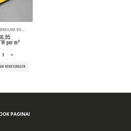
Tatami PREMIUM EVA Foam | Vechtsportmat 100x100x4cm | Zwart – Geel
36,95
BTW per m²
AAN WINKELWAGEN
BOOK PAGINA!