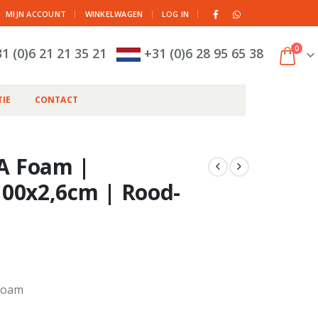
|
MIJN ACCOUNT
WINKELWAGEN
LOG IN
0
1 (0)6 21 21 35 21
+31 (0)6 28 95 65 38
IE
CONTACT
A Foam |
00x2,6cm | Rood-
Foam