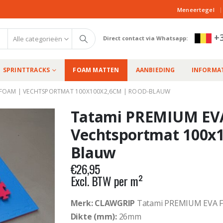
|
Meneertegel
+3
Alle categorieën
Direct contact via Whatsapp:
SPRINTTRACKS
FOAM MATTEN
AANBIEDING
INFORMAT
 FOAM | VECHTSPORTMAT 100X100X2,6CM | ROOD-BLAUW
Tatami PREMIUM EV
Vechtsportmat 100x1
Blauw
€
26,95
Excl. BTW per m²
Merk: CLAWGRIP
Tatami PREMIUM EVA 
Dikte (mm):
26mm