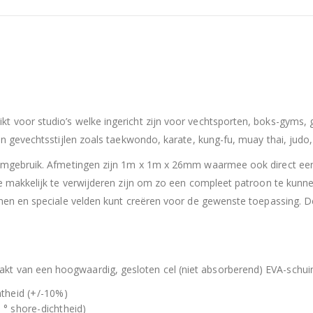
voor studio’s welke ingericht zijn voor vechtsporten, boks-gyms, gev
en gevechtsstijlen zoals taekwondo, karate, kung-fu, muay thai, jud
gymgebruik. Afmetingen zijn 1m x 1m x 26mm waarmee ook direct een
e makkelijk te verwijderen zijn om zo een compleet patroon te kunne
onen en speciale velden kunt creëren voor de gewenste toepassing. 
van een hoogwaardig, gesloten cel (niet absorberend) EVA-schuim, 
theid (+/-10%)
° shore-dichtheid)