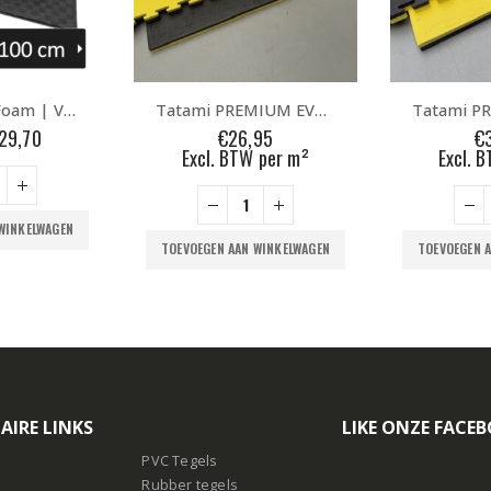
Tatami EVA Foam | Vechtsportmat 100x100x4cm | Zwart-Grijs (2 dagen gebruikt)
Tatami PREMIUM EVA Foam | Vechtsportmat 100x100x2,6cm | Zwart-Geel
orspronkelijke
Huidige
29,70
€
26,95
€
ijs
prijs
Excl. BTW per m²
Excl. 
as:
is:
39,95.
€29,70.
WINKELWAGEN
TOEVOEGEN AAN WINKELWAGEN
TOEVOEGEN 
AIRE LINKS
LIKE ONZE FACE
PVC Tegels
Rubber tegels