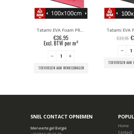
Tatami EVA Foam PREMIUM | Vechtsportmat 100x100x4cm | Rood-Blauw
O
€
36,95
€
€
39,95
pr
Excl. BTW per m²
w
€
TOEVOEGEN AAN 
TOEVOEGEN AAN WINKELWAGEN
SNEL CONTACT OPNEMEN
POPUL
Home
Meneertegel België
Contact