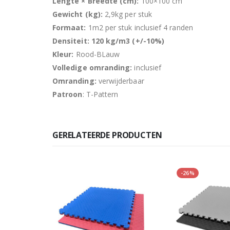
Lengte × Breedte (cm):
100×100 cm
Gewicht (kg):
2,9kg per stuk
Formaat:
1m2 per stuk inclusief 4 randen
Densiteit: 120 kg/m3 (+/-10%)
Kleur:
Rood-BLauw
Volledige omranding:
inclusief
Omranding:
verwijderbaar
Patroon
: T-Pattern
GERELATEERDE PRODUCTEN
-26%