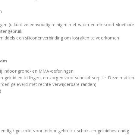
m
n
gen (u kunt ze eenvoudig reinigen met water en elk soort vloeibare
uitengebruik
middels een siliconenverbinding om losraken te voorkomen
oam
bij indoor grond- en MMA-oefeningen.
n geluid en trillingen, en zorgen voor schokabsorptie. Deze matten z
rden geleverd met rechte verwijderbare randen)
)
ndig / geschikt voor indoor gebruik / schok- en geluidbestendig